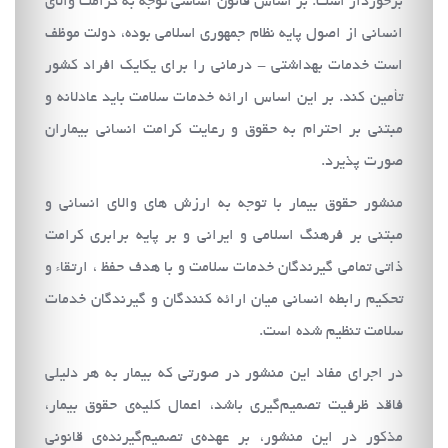
برخوردار است. بر اساس قانون اساسي توجه به كرامت والاي
انساني از اصول پايه نظام جمهوري اسلامي بوده، دولت موظف
است خدمات بهداشتي‌ - درماني را براي يكايك افراد كشور
تأمين كند. بر اين اساس ارائه خدمات سلامت بايد عادلانه و
مبتني بر احترام به حقوق و رعايت كرامت انساني بيماران
صورت پذيرد.
منشور حقوق بيمار با توجه به ارزش هاي والاي انساني و
مبتني بر فرهنگ اسلامي و ايراني و بر پايه برابري كرامت
ذاتي تمامي گيرندگان خدمات سلامت و با هدف حفظ ، ارتقاء و
تحكيم رابطه انساني ميان ارائه كنندگان و گيرندگان خدمات
سلامت تنظيم شده است.
در اجراي مفاد اين منشور در صورتي كه بيمار به هر دليلي
فاقد ظرفيت تصميم‌گيري باشد، اعمال كليه‌ي حقوق بيمار،
مذكور در اين منشور، بر عهده‌ي تصميم‌گيرنده‌ي قانوني