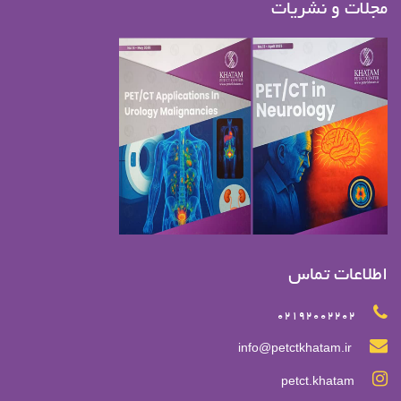
مجلات و نشریات
اطلاعات تماس
02192002202
info@petctkhatam.ir
petct.khatam