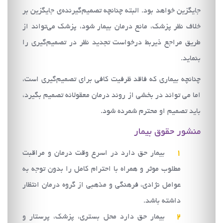
جايگزين خواهد بود. البته چنانچه تصميم‌گيرنده‌ي جايگزين بر
خلاف نظر پزشك، مانع درمان بيمار شود، پزشك مي‌تواند از
طريق مراجع ذيربط درخواست تجديد نظر در تصميم‌گيري را
بنمايد.
چنانچه بيماري كه فاقد ظرفيت كافي براي تصميم‌گيري است،
اما مي تواند در بخشي از روند درمان معقولانه تصميم بگيرد،
بايد تصميم او محترم شمرده شود.
منشور حقوق بيمار
بيمار حق دارد در اسرع وقت درمان و مراقبت
مطلوب موثر و همراه با احترام كامل را بدون توجه به
عوامل نژادي، فرهنگي و مذهبي از گروه درمان انتظار
داشته باشد.
بيمار حق دارد محل بستري، پزشك، پرستار و