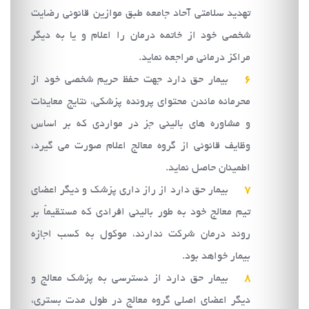
تهديد سلامتي آحاد جامعه طبق موازين قانوني رضايت
شخصي خود از خاتمه درمان را اعلام و يا به ديگر
مراكز درماني مراجعه نمايد.
بيمار حق دارد جهت حفظ حريم شخصي خود از
محرمانه ماندن محتواي پرونده پزشكي، نتايج معاينات
و مشاوره هاي باليني جز در مواردي كه بر اساس
وظايف قانوني از گروه معالج اعلام صورت مي گيرد،
اطمينان حاصل نمايد.
بيمار حق دارد از راز داري پزشك و ديگر اعضاي
تيم معالج خود به طور باليني افرادي كه مستقيماً بر
روند درمان شركت ندارند، موكول به كسب اجازه
بيمار خواهد بود.
بيمار حق دارد از دسترسي به پزشك معالج و
ديگر اعضاي اصلي گروه معالج در طول مدت بستري،