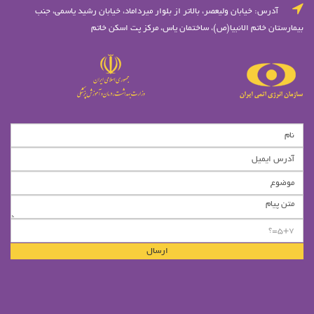
آدرس: خيابان وليعصر، بالاتر از بلوار ميرداماد، خيابان رشيد ياسمي، جنب
بیمارستان خاتم الانبیا(ص)، ساختمان یاس، مرکز پت اسکن خاتم