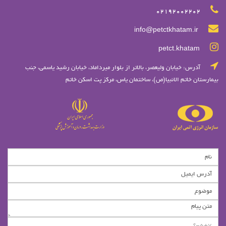
02192002202
info@petctkhatam.ir
petct.khatam
آدرس: خيابان وليعصر، بالاتر از بلوار ميرداماد، خيابان رشيد ياسمي، جنب
بیمارستان خاتم الانبیا(ص)، ساختمان یاس، مرکز پت اسکن خاتم