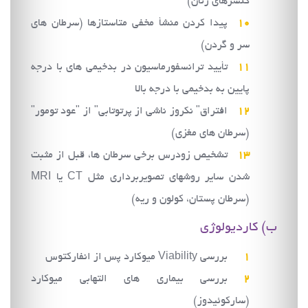
کنسرهای زنان)
پیدا کردن منشأ مخفی متاستازها (سرطان های
سر و گردن)
تأیید ترانسفورماسیون در بدخیمی های با درجه
پایین به بدخیمی با درجه بالا
افتراق" نکروز ناشی از پرتوتابی" از "عود تومور"
(سرطان های مغزی)
تشخیص زودرس برخی سرطان ها، قبل از مثبت
شدن سایر روشهای تصویربرداری مثل CT یا MRI
(سرطان پستان، کولون و ریه)
ب) کاردیولوژی
بررسی Viability میوکارد پس از انفاركتوس
بررسی بیماری های التهابی میوکارد
(سارکوئیدوز)